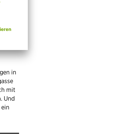
lanung
schon
gen in
gasse
ch mit
n. Und
 ein