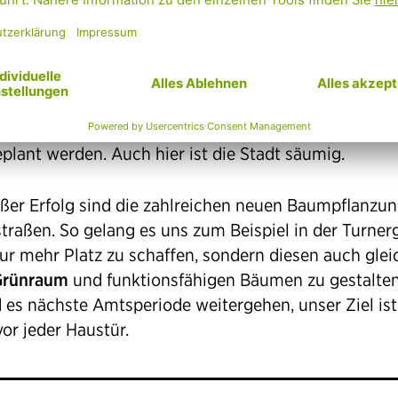
 beim Auer-Welsbach-Park braucht es weise Baump
 Zukunft. Die
Gefährdung des Baumbestands
durch
ische Veränderung und Schadbilder ist schon heute
zunehmen. Die Zukunft des Baumensembles muss 
eplant werden. Auch hier ist die Stadt säumig.
oßer Erfolg sind die zahlreichen neuen Baumpflanzun
straßen. So gelang es uns zum Beispiel in der Turner
nur mehr Platz zu schaffen, sondern diesen auch glei
Grünraum
und funktionsfähigen Bäumen zu gestalte
 es nächste Amtsperiode weitergehen, unser Ziel ist
or jeder Haustür.