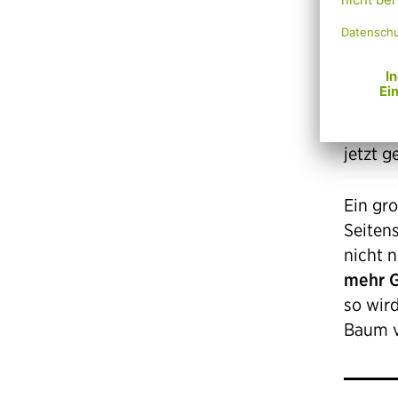
Gerade
für die
klimat
vorweg
jetzt g
Ein gr
Seiten
nicht 
mehr 
so wird
Baum v