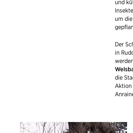
und kü
Insekt
um die
gepfla
Der Sch
in Rud
werden
Welsb
die St
Aktion
Anrain