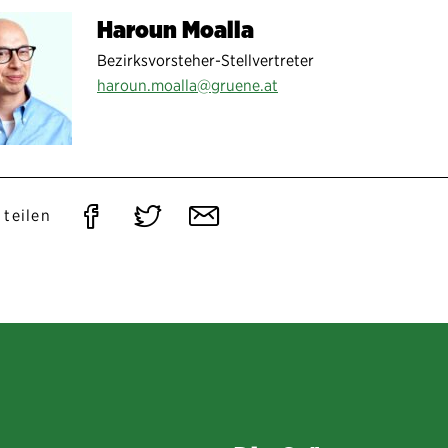
Haroun Moalla
Bezirksvorsteher-Stellvertreter
haroun.moalla@gruene.at
Auf
Auf
Per
 teilen
Facebook
Twitter
E-
teilen
teilen
Mail
teilen