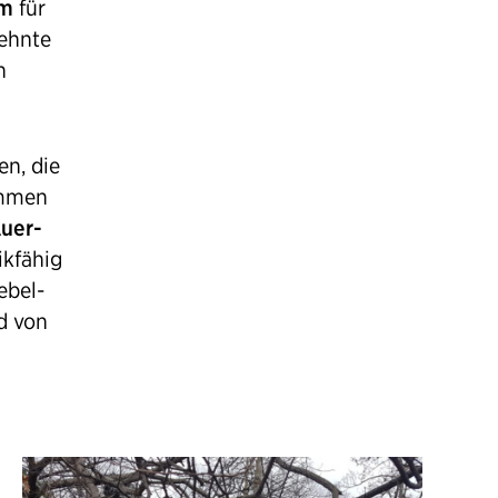
um
für
ehnte
n
en, die
ommen
uer-
ikfähig
ebel-
d von