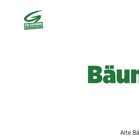
Bäum
Alte B